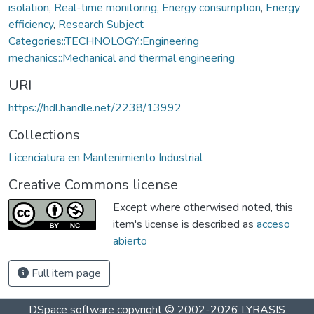
isolation
,
Real-time monitoring
,
Energy consumption
,
Energy
efficiency
,
Research Subject
Categories::TECHNOLOGY::Engineering
mechanics::Mechanical and thermal engineering
URI
https://hdl.handle.net/2238/13992
Collections
Licenciatura en Mantenimiento Industrial
Creative Commons license
Except where otherwised noted, this
item's license is described as
acceso
abierto
Full item page
DSpace software
copyright © 2002-2026
LYRASIS