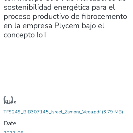
sostenibilidad energética para el
proceso productivo de fibrocemento
en la empresa Plycem bajo el
concepto IoT
Loading...
Files
TF9249_BIB307145_Israel_Zamora_Vega.pdf
(3.79 MB)
Date
2022-06