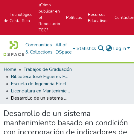
¿Cómo
publicar en
Tecnológico
Recursos
el
Políticas
Contácte
de Costa Rica
Educativos
Repositorio
TEC?
Communities
All of
Statistics
Log In
& Collections
DSpace
Home
Trabajos de Graduación
Biblioteca José Figueres Ferrer
Escuela de Ingeniería Electromecánica
Licenciatura en Mantenimiento Industrial
Desarrollo de un sistema mantenimiento basado en condición con incorporación de indicadores de sostenibilidad energética para el proceso productivo de fibrocemento en la empresa Plycem bajo el concepto IoT
Desarrollo de un sistema
mantenimiento basado en condición
con incorporación de indicadores de