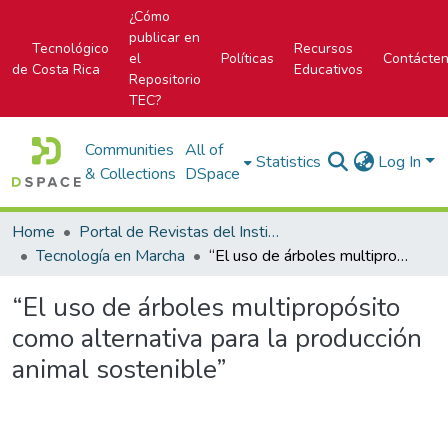
¿Cómo
publicar en
Tecnológico
Recursos
el
Políticas
Contácte
de Costa Rica
Educativos
Repositorio
TEC?
Communities
All of
Statistics
Log In
& Collections
DSpace
Home
Portal de Revistas del Instituto Tecnológico de Costa Rica
Tecnología en Marcha
“El uso de árboles multipropósito como alternativa para la producción animal sostenible”
“El uso de árboles multipropósito
como alternativa para la producción
animal sostenible”