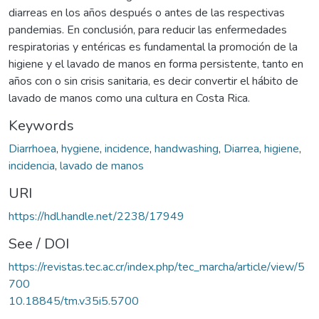
diarreas en los años después o antes de las respectivas
pandemias. En conclusión, para reducir las enfermedades
respiratorias y entéricas es fundamental la promoción de la
higiene y el lavado de manos en forma persistente, tanto en
años con o sin crisis sanitaria, es decir convertir el hábito de
lavado de manos como una cultura en Costa Rica.
Keywords
Diarrhoea
,
hygiene
,
incidence
,
handwashing
,
Diarrea
,
higiene
,
incidencia
,
lavado de manos
URI
https://hdl.handle.net/2238/17949
See / DOI
https://revistas.tec.ac.cr/index.php/tec_marcha/article/view/5
700
10.18845/tm.v35i5.5700