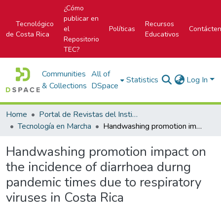
¿Cómo
publicar en
Tecnológico
Recursos
el
Políticas
Contácte
de Costa Rica
Educativos
Repositorio
TEC?
Communities
All of
Statistics
Log In
& Collections
DSpace
Home
Portal de Revistas del Instituto Tecnológico de Costa Rica
Tecnología en Marcha
Handwashing promotion impact on the incidence of diarrhoea durng pandemic times due to respiratory viruses in Costa Rica
Handwashing promotion impact on
the incidence of diarrhoea durng
pandemic times due to respiratory
viruses in Costa Rica