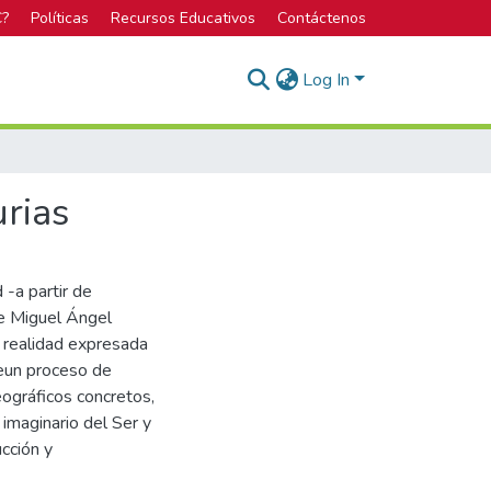
C?
Políticas
Recursos Educativos
Contáctenos
Log In
rias
 -a partir de
de Miguel Ángel
la realidad expresada
yeun proceso de
eográficos concretos,
imaginario del Ser y
ucción y