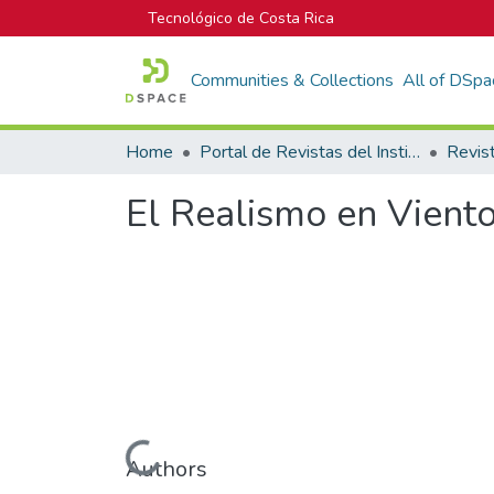
Tecnológico de Costa Rica
Communities & Collections
All of DSpa
Home
Portal de Revistas del Instituto Tecnológico de Costa Rica
Revis
El Realismo en Vient
Loading...
Authors