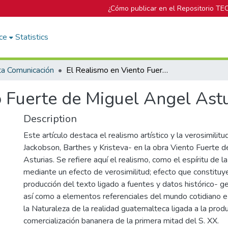
¿Cómo publicar en el Repositorio TE
ce
Statistics
ta Comunicación
El Realismo en Viento Fuerte de Miguel Angel Asturias
o Fuerte de Miguel Angel Astu
Description
Este artículo destaca el realismo artístico y la verosimilitud
Jackobson, Barthes y Kristeva- en la obra Viento Fuerte 
Asturias. Se refiere aquí el realismo, como el espíritu de 
mediante un efecto de verosimilitud; efecto que constitu
producción del texto ligado a fuentes y datos histórico- g
así como a elementos referenciales del mundo cotidiano e 
la Naturaleza de la realidad guatemalteca ligada a la prod
comercialización bananera de la primera mitad del S. XX.