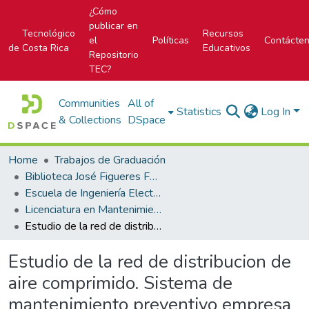
¿Cómo
publicar en
Tecnológico
Recursos
el
Políticas
Contácte
de Costa Rica
Educativos
Repositorio
TEC?
Communities
All of
Statistics
Log In
& Collections
DSpace
Home
Trabajos de Graduación
Biblioteca José Figueres Ferrer
Escuela de Ingeniería Electromecánica
Licenciatura en Mantenimiento Industrial
Estudio de la red de distribucion de aire comprimido. Sistema de mantenimiento preventivo empresa Corrugados del Guarco
Estudio de la red de distribucion de
aire comprimido. Sistema de
mantenimiento preventivo empresa