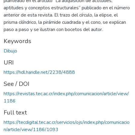
planteado en el artículo “La adquisición de actitudes,
aptitudes y conceptos estructurales” publicado en el número
anterior de esta revista. El trazo del círculo, la elipse, el
prisma cilíndrico, la pirámide cuadrada y el cono, se explican
paso a paso y se ilustran con bocetos del autor.
Keywords
Dibujo
URI
https://hdl.handle.net/2238/4888
See / DOI
https://revistas.tec.ac.cr/index.php/comunicacion/article/view/
1186
Full text
https://tecdigital.tec.ac.cr/servicios/ojs/index.php/comunicacio
n/article/view/1186/1093