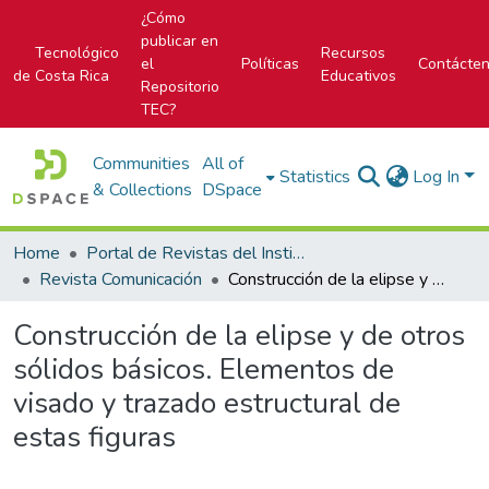
¿Cómo
publicar en
Tecnológico
Recursos
el
Políticas
Contácte
de Costa Rica
Educativos
Repositorio
TEC?
Communities
All of
Statistics
Log In
& Collections
DSpace
Home
Portal de Revistas del Instituto Tecnológico de Costa Rica
Revista Comunicación
Construcción de la elipse y de otros sólidos básicos. Elementos de visado y trazado estructural de estas figuras
Construcción de la elipse y de otros
sólidos básicos. Elementos de
visado y trazado estructural de
estas figuras