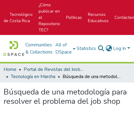
¿Cómo
publicar en
Tecnológico
Recursos
el
Políticas
Contácte
de Costa Rica
Educativos
Repositorio
TEC?
Communities
All of
Statistics
Log In
& Collections
DSpace
Home
Portal de Revistas del Instituto Tecnológico de Costa Rica
Tecnología en Marcha
Búsqueda de una metodología para resolver el problema del job shop
Búsqueda de una metodología para
resolver el problema del job shop