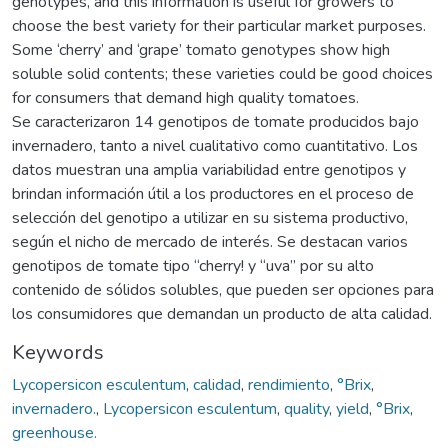
genotypes, and this information is useful for growers to
choose the best variety for their particular market purposes.
Some ‘cherry’ and ‘grape’ tomato genotypes show high
soluble solid contents; these varieties could be good choices
for consumers that demand high quality tomatoes.
Se caracterizaron 14 genotipos de tomate producidos bajo
invernadero, tanto a nivel cualitativo como cuantitativo. Los
datos muestran una amplia variabilidad entre genotipos y
brindan información útil a los productores en el proceso de
selección del genotipo a utilizar en su sistema productivo,
según el nicho de mercado de interés. Se destacan varios
genotipos de tomate tipo “cherry! y “uva” por su alto
contenido de sólidos solubles, que pueden ser opciones para
los consumidores que demandan un producto de alta calidad.
Keywords
Lycopersicon esculentum
,
calidad
,
rendimiento
,
°Brix
,
invernadero.
,
Lycopersicon esculentum
,
quality
,
yield
,
°Brix
,
greenhouse.