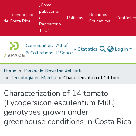
¿Cómo
publicar en
Tecnológico
Recursos
el
Políticas
Contácte
de Costa Rica
Educativos
Repositorio
TEC?
Communities
All of
Statistics
Log In
& Collections
DSpace
Home
Portal de Revistas del Instituto Tecnológico de Costa Rica
Tecnología en Marcha
Characterization of 14 tomato (Lycopersicon esculentum Mill.) genotypes grown under greenhouse conditions in Costa Rica
Characterization of 14 tomato
(Lycopersicon esculentum Mill.)
genotypes grown under
greenhouse conditions in Costa Rica