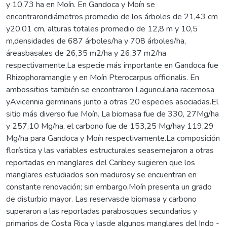
y 10,73 ha en Moín. En Gandoca y Moín se
encontrarondiámetros promedio de los árboles de 21,43 cm
y20,01 cm, alturas totales promedio de 12,8 m y 10,5
m,densidades de 687 árboles/ha y 708 árboles/ha,
áreasbasales de 26,35 m2/ha y 26,37 m2/ha
respectivamente.La especie más importante en Gandoca fue
Rhizophoramangle y en Moín Pterocarpus officinalis. En
ambossitios también se encontraron Laguncularia racemosa
yAvicennia germinans junto a otras 20 especies asociadas.El
sitio más diverso fue Moín. La biomasa fue de 330, 27Mg/ha
y 257,10 Mg/ha, el carbono fue de 153,25 Mg/hay 119,29
Mg/ha para Gandoca y Moín respectivamente.La composición
florística y las variables estructurales seasemejaron a otras
reportadas en manglares del Caribey sugieren que los
manglares estudiados son madurosy se encuentran en
constante renovación; sin embargo,Moín presenta un grado
de disturbio mayor. Las reservasde biomasa y carbono
superaron a las reportadas parabosques secundarios y
primarios de Costa Rica y lasde algunos manglares del Indo -