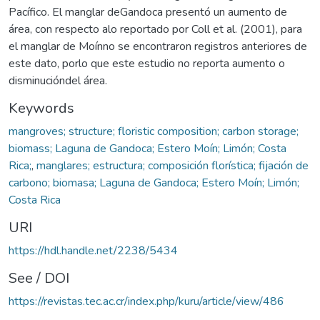
Pacífico. El manglar deGandoca presentó un aumento de
área, con respecto alo reportado por Coll et al. (2001), para
el manglar de Moínno se encontraron registros anteriores de
este dato, porlo que este estudio no reporta aumento o
disminucióndel área.
Keywords
mangroves; structure; floristic composition; carbon storage;
biomass; Laguna de Gandoca; Estero Moín; Limón; Costa
Rica;
,
manglares; estructura; composición florística; fijación de
carbono; biomasa; Laguna de Gandoca; Estero Moín; Limón;
Costa Rica
URI
https://hdl.handle.net/2238/5434
See / DOI
https://revistas.tec.ac.cr/index.php/kuru/article/view/486