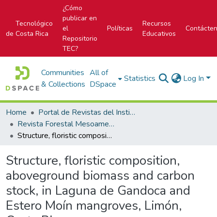
¿Cómo
publicar en
Tecnológico
Recursos
el
Políticas
Contácte
de Costa Rica
Educativos
Repositorio
TEC?
Communities
All of
Statistics
Log In
& Collections
DSpace
Home
Portal de Revistas del Instituto Tecnológico de Costa Rica
Revista Forestal Mesoamericana Kurú
Structure, floristic composition, aboveground biomass and carbon stock, in Laguna de Gandoca and Estero Moín mangroves, Limón, Costa Rica.
Structure, floristic composition,
aboveground biomass and carbon
stock, in Laguna de Gandoca and
Estero Moín mangroves, Limón,