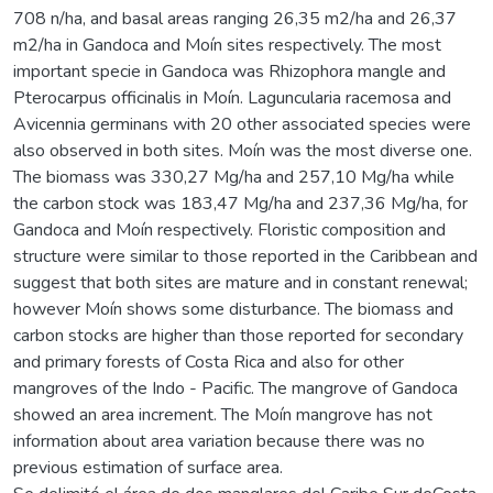
708 n/ha, and basal areas ranging 26,35 m2/ha and 26,37
m2/ha in Gandoca and Moín sites respectively. The most
important specie in Gandoca was Rhizophora mangle and
Pterocarpus officinalis in Moín. Laguncularia racemosa and
Avicennia germinans with 20 other associated species were
also observed in both sites. Moín was the most diverse one.
The biomass was 330,27 Mg/ha and 257,10 Mg/ha while
the carbon stock was 183,47 Mg/ha and 237,36 Mg/ha, for
Gandoca and Moín respectively. Floristic composition and
structure were similar to those reported in the Caribbean and
suggest that both sites are mature and in constant renewal;
however Moín shows some disturbance. The biomass and
carbon stocks are higher than those reported for secondary
and primary forests of Costa Rica and also for other
mangroves of the Indo - Pacific. The mangrove of Gandoca
showed an area increment. The Moín mangrove has not
information about area variation because there was no
previous estimation of surface area.