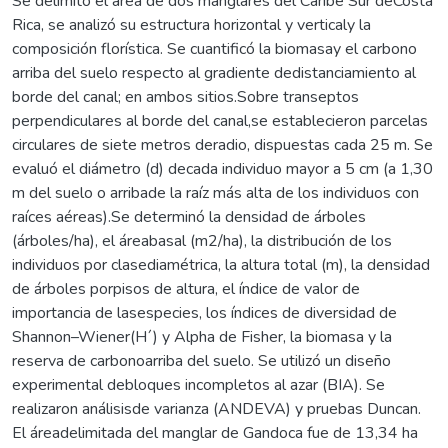
Se delimitó el área de dos manglares del Caribe Sur deCosta
Rica, se analizó su estructura horizontal y verticaly la
composición florística. Se cuantificó la biomasay el carbono
arriba del suelo respecto al gradiente dedistanciamiento al
borde del canal; en ambos sitios.Sobre transeptos
perpendiculares al borde del canal,se establecieron parcelas
circulares de siete metros deradio, dispuestas cada 25 m. Se
evaluó el diámetro (d) decada individuo mayor a 5 cm (a 1,30
m del suelo o arribade la raíz más alta de los individuos con
raíces aéreas).Se determinó la densidad de árboles
(árboles/ha), el áreabasal (m2/ha), la distribución de los
individuos por clasediamétrica, la altura total (m), la densidad
de árboles porpisos de altura, el índice de valor de
importancia de lasespecies, los índices de diversidad de
Shannon–Wiener(H´) y Alpha de Fisher, la biomasa y la
reserva de carbonoarriba del suelo. Se utilizó un diseño
experimental debloques incompletos al azar (BIA). Se
realizaron análisisde varianza (ANDEVA) y pruebas Duncan.
El áreadelimitada del manglar de Gandoca fue de 13,34 ha