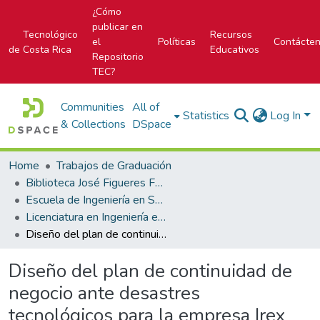
¿Cómo
publicar en
Tecnológico
Recursos
el
Políticas
Contácte
de Costa Rica
Educativos
Repositorio
TEC?
Communities
All of
Statistics
Log In
& Collections
DSpace
Home
Trabajos de Graduación
Biblioteca José Figueres Ferrer
Escuela de Ingeniería en Seguridad Laboral e Higiene Ambiental
Licenciatura en Ingeniería en Seguridad Laboral e Higiene Ambiental
Diseño del plan de continuidad de negocio ante desastres tecnológicos para la empresa Irex de Costa Rica S.A.
Diseño del plan de continuidad de
negocio ante desastres
tecnológicos para la empresa Irex