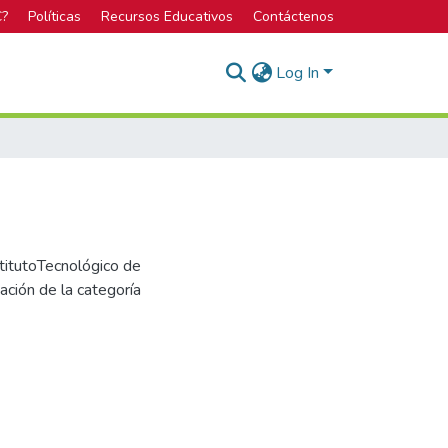
C?
Políticas
Recursos Educativos
Contáctenos
Log In
stitutoTecnológico de
nación de la categoría