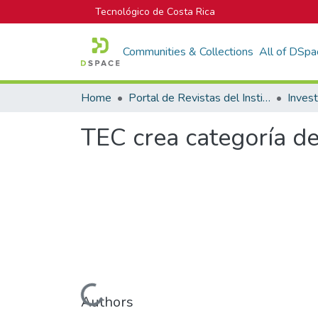
Tecnológico de Costa Rica
Communities & Collections
All of DSpa
Home
Portal de Revistas del Instituto Tecnológico de Costa Rica
Inves
TEC crea categoría de
Loading...
Authors