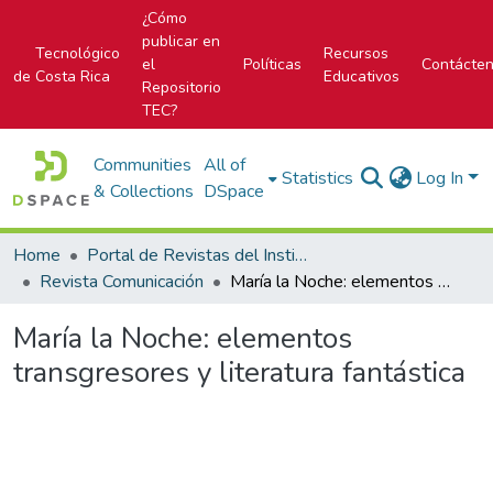
¿Cómo
publicar en
Tecnológico
Recursos
el
Políticas
Contácte
de Costa Rica
Educativos
Repositorio
TEC?
Communities
All of
Statistics
Log In
& Collections
DSpace
Home
Portal de Revistas del Instituto Tecnológico de Costa Rica
Revista Comunicación
María la Noche: elementos transgresores y literatura fantástica
María la Noche: elementos
transgresores y literatura fantástica