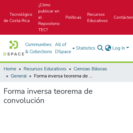
¿Cómo
publicar en
Tecnológico
Recursos
el
Políticas
Contácte
de Costa Rica
Educativos
Repositorio
TEC?
Communities
All of
Statistics
Log In
& Collections
DSpace
Home
Recursos Educativos
Ciencias Básicas
General
Forma inversa teorema de convolución
Forma inversa teorema de
convolución