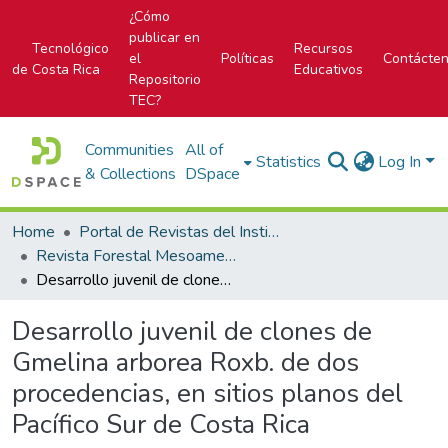
¿Cómo
publicar en
Tecnológico
Recursos
el
Políticas
Contácte
de Costa Rica
Educativos
Repositorio
TEC?
Communities
All of
Statistics
Log In
& Collections
DSpace
Home
Portal de Revistas del Instituto Tecnológico de Costa Rica
Revista Forestal Mesoamericana Kurú
Desarrollo juvenil de clones de Gmelina arborea Roxb. de dos procedencias, en sitios planos del Pacífico Sur de Costa Rica
Desarrollo juvenil de clones de
Gmelina arborea Roxb. de dos
procedencias, en sitios planos del
Pacífico Sur de Costa Rica