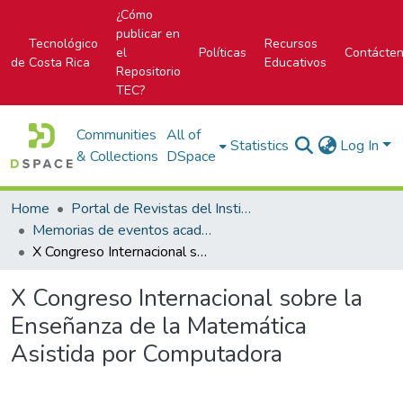
¿Cómo
publicar en
Tecnológico
Recursos
el
Políticas
Contácte
de Costa Rica
Educativos
Repositorio
TEC?
Communities
All of
Statistics
Log In
& Collections
DSpace
Home
Portal de Revistas del Instituto Tecnológico de Costa Rica
Memorias de eventos académicos TEC
X Congreso Internacional sobre la Enseñanza de la Matemática Asistida por Computadora
X Congreso Internacional sobre la
Enseñanza de la Matemática
Asistida por Computadora