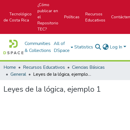
¿Cómo
publicar en
Tecnológico
Recursos
el
Políticas
Contácte
de Costa Rica
Educativos
Repositorio
TEC?
Communities
All of
Statistics
Log In
& Collections
DSpace
Home
Recursos Educativos
Ciencias Básicas
General
Leyes de la lógica, ejemplo 1
Leyes de la lógica, ejemplo 1