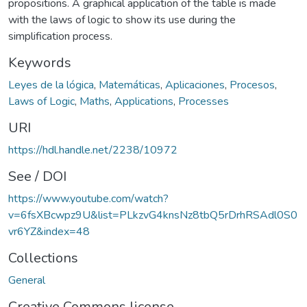
propositions. A graphical application of the table is made
with the laws of logic to show its use during the
simplification process.
Keywords
Leyes de la lógica
,
Matemáticas
,
Aplicaciones
,
Procesos
,
Laws of Logic
,
Maths
,
Applications
,
Processes
URI
https://hdl.handle.net/2238/10972
See / DOI
https://www.youtube.com/watch?
v=6fsXBcwpz9U&list=PLkzvG4knsNz8tbQ5rDrhRSAdl0S0
vr6YZ&index=48
Collections
General
Creative Commons license