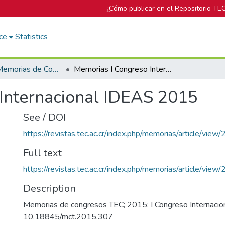
¿Cómo publicar en el Repositorio TE
ce
Statistics
Portal de Memorias de Congresos
Memorias I Congreso Internacional IDEAS 2015
Internacional IDEAS 2015
See / DOI
https://revistas.tec.ac.cr/index.php/memorias/article/view
Full text
https://revistas.tec.ac.cr/index.php/memorias/article/vie
Description
Memorias de congresos TEC; 2015: I Congreso Internaci
10.18845/mct.2015.307