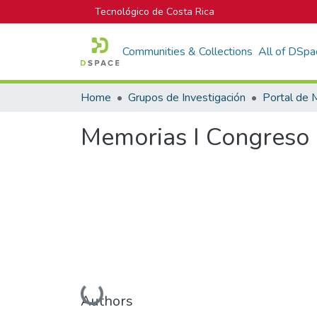
Tecnológico de Costa Rica
Communities & Collections
All of DSpa
Home
Grupos de Investigación
Memorias I Congreso 
Loading...
Authors