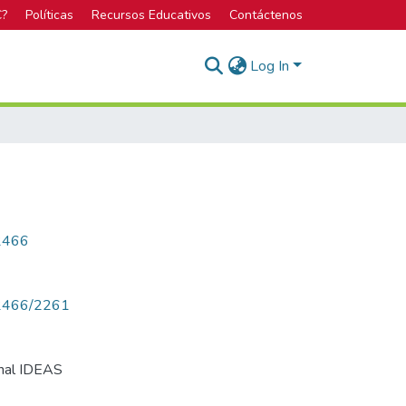
C?
Políticas
Recursos Educativos
Contáctenos
Log In
/2466
w/2466/2261
onal IDEAS