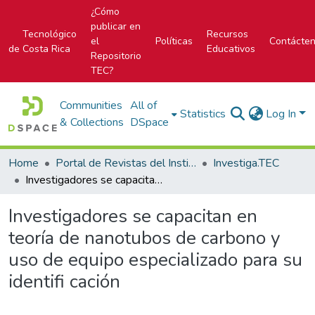
¿Cómo
publicar en
Tecnológico
Recursos
el
Políticas
Contácte
de Costa Rica
Educativos
Repositorio
TEC?
Communities
All of
Statistics
Log In
& Collections
DSpace
Home
Portal de Revistas del Instituto Tecnológico de Costa Rica
Investiga.TEC
Investigadores se capacitan en teoría de nanotubos de carbono y uso de equipo especializado para su identifi cación
Investigadores se capacitan en
teoría de nanotubos de carbono y
uso de equipo especializado para su
identifi cación