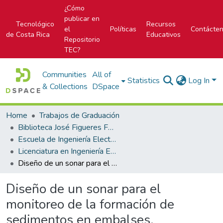
¿Cómo
publicar en
Tecnológico
Recursos
el
Políticas
Contácte
de Costa Rica
Educativos
Repositorio
TEC?
Communities
All of
Statistics
Log In
& Collections
DSpace
Home
Trabajos de Graduación
Biblioteca José Figueres Ferrer
Escuela de Ingeniería Electrónica
Licenciatura en Ingeniería Electrónica
Diseño de un sonar para el monitoreo de la formación de sedimentos en embalses.
Diseño de un sonar para el
monitoreo de la formación de
sedimentos en embalses.