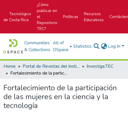
¿Cómo
publicar en
Tecnológico
Recursos
el
Políticas
Contácte
de Costa Rica
Educativos
Repositorio
TEC?
Communities
All of
Statistics
Log In
& Collections
DSpace
Home
Portal de Revistas del Instituto Tecnológico de Costa Rica
Investiga.TEC
Fortalecimiento de la participación de las mujeres en la ciencia y la tecnología
Fortalecimiento de la participación
de las mujeres en la ciencia y la
tecnología