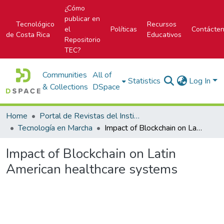
¿Cómo
publicar en
Tecnológico
Recursos
el
Políticas
Contácte
de Costa Rica
Educativos
Repositorio
TEC?
Communities
All of
Statistics
Log In
& Collections
DSpace
Home
Portal de Revistas del Instituto Tecnológico de Costa Rica
Tecnología en Marcha
Impact of Blockchain on Latin American healthcare systems
Impact of Blockchain on Latin
American healthcare systems