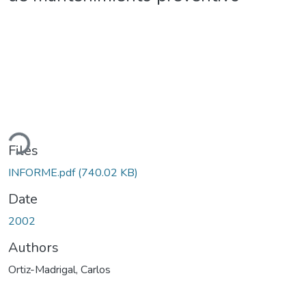
ding...
Files
INFORME.pdf
(740.02 KB)
Date
2002
Authors
Ortiz-Madrigal, Carlos