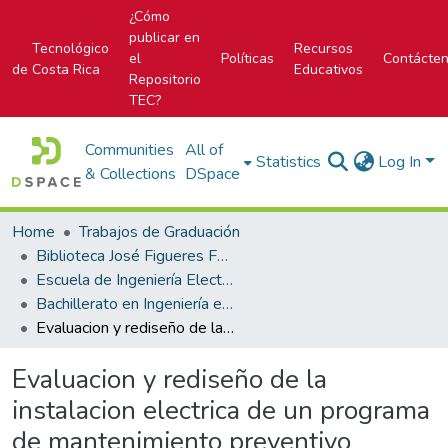
¿Cómo
publicar en
Tecnológico
Recursos
el
Políticas
Contácte
de Costa Rica
Educativos
Repositorio
TEC?
Communities
All of
Statistics
Log In
& Collections
DSpace
Home
Trabajos de Graduación
Biblioteca José Figueres Ferrer
Escuela de Ingeniería Electromecánica
Bachillerato en Ingeniería en Mantenimiento Industrial
Evaluacion y rediseño de la instalacion electrica de un programa de mantenimiento preventivo
Evaluacion y rediseño de la
instalacion electrica de un programa
de mantenimiento preventivo