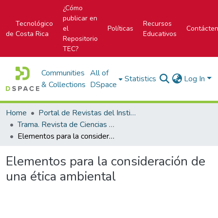
¿Cómo
publicar en
Tecnológico
Recursos
el
Políticas
Contácte
de Costa Rica
Educativos
Repositorio
TEC?
Communities
All of
Statistics
Log In
& Collections
DSpace
Home
Portal de Revistas del Instituto Tecnológico de Costa Rica
Trama. Revista de Ciencias Sociales y Humanidades
Elementos para la consideración de una ética ambiental
Elementos para la consideración de
una ética ambiental