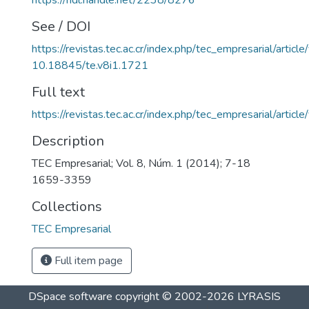
https://hdl.handle.net/2238/8276
See / DOI
https://revistas.tec.ac.cr/index.php/tec_empresarial/artic
10.18845/te.v8i1.1721
Full text
https://revistas.tec.ac.cr/index.php/tec_empresarial/arti
Description
TEC Empresarial; Vol. 8, Núm. 1 (2014); 7-18
1659-3359
Collections
TEC Empresarial
Full item page
DSpace software
copyright © 2002-2026
LYRASIS