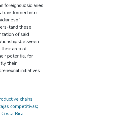
n foreignsubsidiaries
 transformed into
idiariesof
ders-tand these
ization of said
elationshipsbetween
 their area of
eir potential for
ly their
neurial initiatives
roductive chains;
tajas competitivas;
; Costa Rica