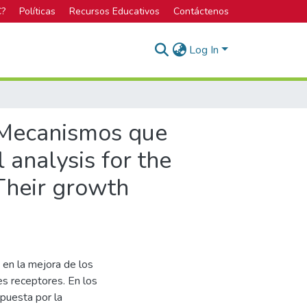
C?
Políticas
Recursos Educativos
Contáctenos
Log In
: Mecanismos que
 analysis for the
Their growth
o en la mejora de los
es receptores. En los
apuesta por la