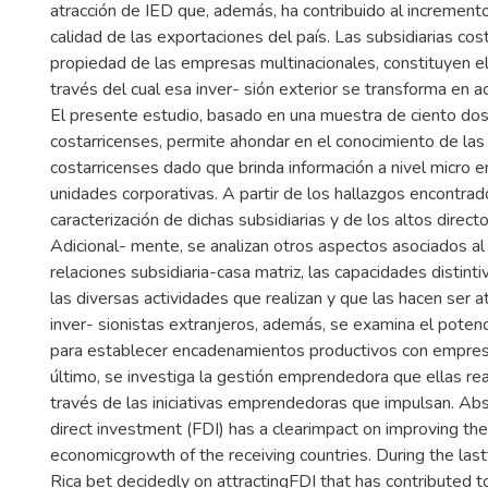
atracción de IED que, además, ha contribuido al increment
calidad de las exportaciones del país. Las subsidiarias cost
propiedad de las empresas multinacionales, constituyen e
través del cual esa inver- sión exterior se transforma en ac
El presente estudio, basado en una muestra de ciento dos
costarricenses, permite ahondar en el conocimiento de las 
costarricenses dado que brinda información a nivel micro 
unidades corporativas. A partir de los hallazgos encontra
caracterización de dichas subsidiarias y de los altos direct
Adicional- mente, se analizan otros aspectos asociados al
relaciones subsidiaria-casa matriz, las capacidades distin
las diversas actividades que realizan y que las hacen ser a
inver- sionistas extranjeros, además, se examina el potenc
para establecer encadenamientos productivos con empresa
último, se investiga la gestión emprendedora que ellas rea
través de las iniciativas emprendedoras que impulsan. Abs
direct investment (FDI) has a clearimpact on improving t
economicgrowth of the receiving countries. During the la
Rica bet decidedly on attractingFDI that has contributed t