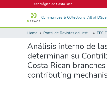
Tecnológico de Costa Rica
Communities & Collections
All of DSpa
Home
Portal de Revistas del Instituto Tecnológico de Costa Rica
TEC E
Análisis interno de l
determinan su Contribu
Costa Rican branches 
contributing mechani