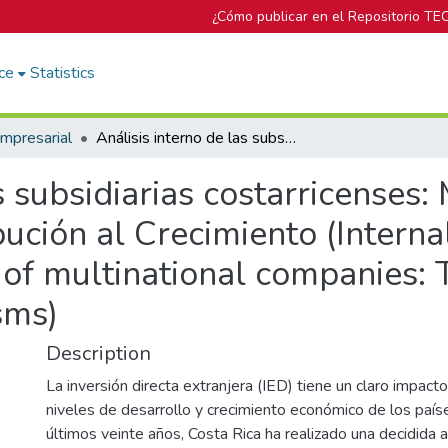
¿Cómo publicar en el Repositorio TE
ce
Statistics
mpresarial
Análisis interno de las subsidiarias costarricenses: Mecanismos que determinan su Contribución al Crecimiento (Internal analysis for the Costa Rican branches of multinational companies: Their growth contributing mechanisms)
as subsidiarias costarricenses
ción al Crecimiento (Internal
of multinational companies: 
sms)
Description
La inversión directa extranjera (IED) tiene un claro impact
niveles de desarrollo y crecimiento económico de los país
últimos veinte años, Costa Rica ha realizado una decidida 