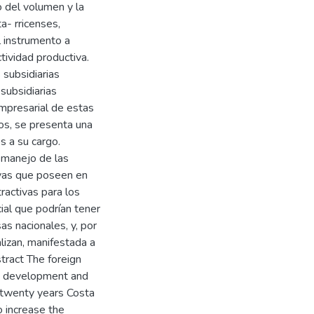
o del volumen y la
a- rricenses,
l instrumento a
tividad productiva.
 subsidiarias
subsidiarias
empresarial de estas
dos, se presenta una
os a su cargo.
 manejo de las
tivas que poseen en
tractivas para los
ial que podrían tener
s nacionales, y, por
lizan, manifestada a
tract The foreign
he development and
sttwenty years Costa
o increase the