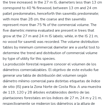
the tree increased. In the 27 m IS, diameters less than 13 cm
correspond to 40 % firewood, between 13 cm and 24 cm
pallet predominates, henceforth thin sawmills predominate;
with more than 28 cm, the coarse and thin sawmills
represent more than 75 % of the commercial volume. The
five diametric minima evaluated are present in trees that
grow at the 27 m and 24 m IS labels; while, in the IS 21 m,
no wood for sawmill was recorded. The volume distribution
tables by minimum commercial diameter are a useful tool to
determine the trend and distribution of commercial volume
by type of utility for this species.
La producción forestal requiere conocer el volumen de los
diámetros comercializables. El objetivo de este estudio fue
generar una tabla de distribución del volumen según
diámetro mínimo comercial para distintas etiquetas de índice
de sitio (IS) para la Zona Norte de Costa Rica. A una muestra
de 119, 120 y 28 árboles establecidos dentro de las
plantaciones forestales en los índices de 27 m, 24 m y 21 m,
respectivamente se midieron los diámetros a la altura de