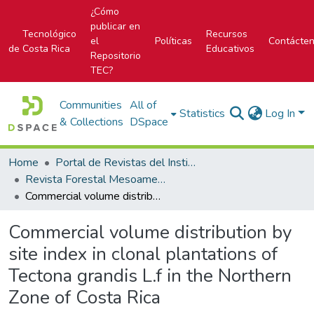
¿Cómo
publicar en
Tecnológico
Recursos
el
Políticas
Contácte
de Costa Rica
Educativos
Repositorio
TEC?
Communities
All of
Statistics
Log In
& Collections
DSpace
Home
Portal de Revistas del Instituto Tecnológico de Costa Rica
Revista Forestal Mesoamericana Kurú
Commercial volume distribution by site index in clonal plantations of Tectona grandis L.f in the Northern Zone of Costa Rica
Commercial volume distribution by
site index in clonal plantations of
Tectona grandis L.f in the Northern
Zone of Costa Rica