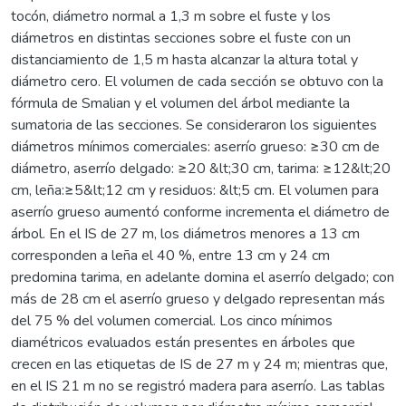
tocón, diámetro normal a 1,3 m sobre el fuste y los
diámetros en distintas secciones sobre el fuste con un
distanciamiento de 1,5 m hasta alcanzar la altura total y
diámetro cero. El volumen de cada sección se obtuvo con la
fórmula de Smalian y el volumen del árbol mediante la
sumatoria de las secciones. Se consideraron los siguientes
diámetros mínimos comerciales: aserrío grueso: ≥30 cm de
diámetro, aserrío delgado: ≥20 &lt;30 cm, tarima: ≥12&lt;20
cm, leña:≥5&lt;12 cm y residuos: &lt;5 cm. El volumen para
aserrío grueso aumentó conforme incrementa el diámetro de
árbol. En el IS de 27 m, los diámetros menores a 13 cm
corresponden a leña el 40 %, entre 13 cm y 24 cm
predomina tarima, en adelante domina el aserrío delgado; con
más de 28 cm el aserrío grueso y delgado representan más
del 75 % del volumen comercial. Los cinco mínimos
diamétricos evaluados están presentes en árboles que
crecen en las etiquetas de IS de 27 m y 24 m; mientras que,
en el IS 21 m no se registró madera para aserrío. Las tablas