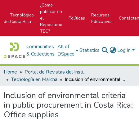
¿Cómo
publicar en
Tecnológico
Recursos
el
Políticas
Contácte
de Costa Rica
Educativos
Repositorio
TEC?
Communities
All of
Statistics
Log In
& Collections
DSpace
Home
Portal de Revistas del Instituto Tecnológico de Costa Rica
Tecnología en Marcha
Inclusion of environmental criteria in public procurement in Costa Rica: Office supplies
Inclusion of environmental criteria
in public procurement in Costa Rica:
Office supplies