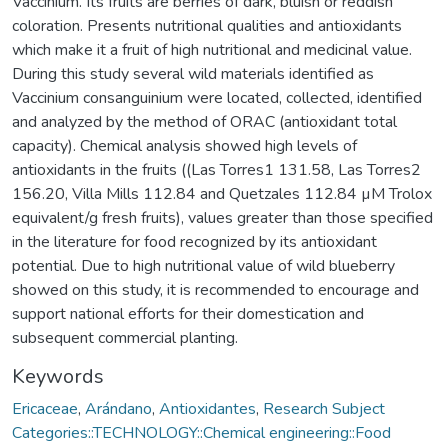
Vaccinium. Its fruits are berries of dark, bluish or reddish
coloration. Presents nutritional qualities and antioxidants
which make it a fruit of high nutritional and medicinal value.
During this study several wild materials identified as
Vaccinium consanguinium were located, collected, identified
and analyzed by the method of ORAC (antioxidant total
capacity). Chemical analysis showed high levels of
antioxidants in the fruits ((Las Torres1 131.58, Las Torres2
156.20, Villa Mills 112.84 and Quetzales 112.84 µM Trolox
equivalent/g fresh fruits), values greater than those specified
in the literature for food recognized by its antioxidant
potential. Due to high nutritional value of wild blueberry
showed on this study, it is recommended to encourage and
support national efforts for their domestication and
subsequent commercial planting.
Keywords
Ericaceae
,
Arándano
,
Antioxidantes
,
Research Subject
Categories::TECHNOLOGY::Chemical engineering::Food