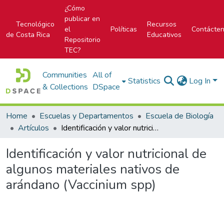
¿Cómo
publicar en
Tecnológico
Recursos
el
Políticas
Contácte
de Costa Rica
Educativos
Repositorio
TEC?
Communities
All of
Statistics
Log In
& Collections
DSpace
Home
Escuelas y Departamentos
Escuela de Biología
Artículos
Identificación y valor nutricional de algunos materiales nativos de arándano (Vaccinium spp)
Identificación y valor nutricional de
algunos materiales nativos de
arándano (Vaccinium spp)