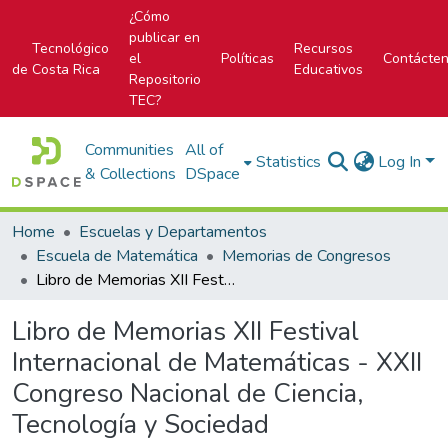
¿Cómo
publicar en
Tecnológico
Recursos
el
Políticas
Contácte
de Costa Rica
Educativos
Repositorio
TEC?
Communities
All of
Statistics
Log In
& Collections
DSpace
Home
Escuelas y Departamentos
Escuela de Matemática
Memorias de Congresos
Libro de Memorias XII Festival Internacional de Matemáticas - XXII Congreso Nacional de Ciencia, Tecnología y Sociedad
Libro de Memorias XII Festival
Internacional de Matemáticas - XXII
Congreso Nacional de Ciencia,
Tecnología y Sociedad