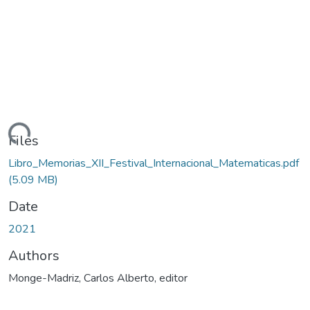
oading...
Files
Libro_Memorias_XII_Festival_Internacional_Matematicas.pdf
(5.09 MB)
Date
2021
Authors
Monge-Madriz, Carlos Alberto, editor