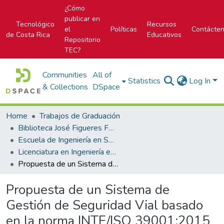
¿Cómo
publicar en
Tecnológico
Recursos
el
Políticas
Contácte
de Costa Rica
Educativos
Repositorio
TEC?
Communities
All of
Statistics
Log In
& Collections
DSpace
Home
Trabajos de Graduación
Biblioteca José Figueres Ferrer
Escuela de Ingeniería en Seguridad Laboral e Higiene Ambiental
Licenciatura en Ingeniería en Seguridad Laboral e Higiene Ambiental
Propuesta de un Sistema de Gestión de Seguridad Vial basado en la norma INTE/ISO 39001:2015 Sistema de Gestión de Seguridad Vial para la empresa Quebradores del Sur de Costa Rica, S.A
Propuesta de un Sistema de
Gestión de Seguridad Vial basado
en la norma INTE/ISO 39001:2015