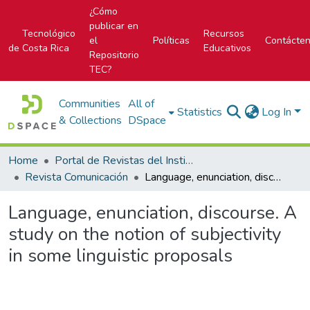
¿Cómo
publicar en
Tecnológico
Recursos
el
Políticas
Contácte
de Costa Rica
Educativos
Repositorio
TEC?
Communities
All of
Statistics
Log In
& Collections
DSpace
Home
Portal de Revistas del Instituto Tecnológico de Costa Rica
Revista Comunicación
Language, enunciation, discourse. A study on the notion of subjectivity in some linguistic proposals
Language, enunciation, discourse. A
study on the notion of subjectivity
in some linguistic proposals