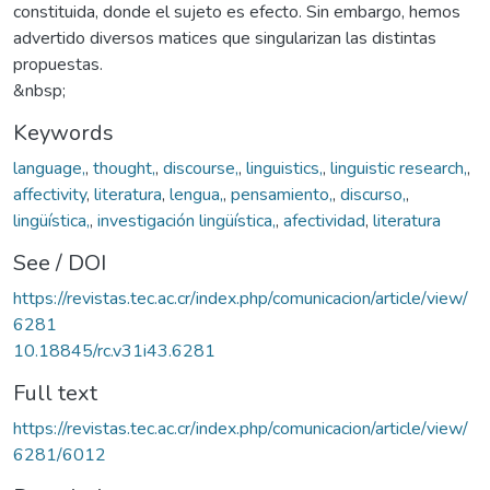
constituida, donde el sujeto es efecto. Sin embargo, hemos
advertido diversos matices que singularizan las distintas
propuestas.
&nbsp;
Keywords
language,
,
thought,
,
discourse,
,
linguistics,
,
linguistic research,
,
affectivity
,
literatura
,
lengua,
,
pensamiento,
,
discurso,
,
lingüística,
,
investigación lingüística,
,
afectividad
,
literatura
See / DOI
https://revistas.tec.ac.cr/index.php/comunicacion/article/view/
6281
10.18845/rc.v31i43.6281
Full text
https://revistas.tec.ac.cr/index.php/comunicacion/article/view/
6281/6012