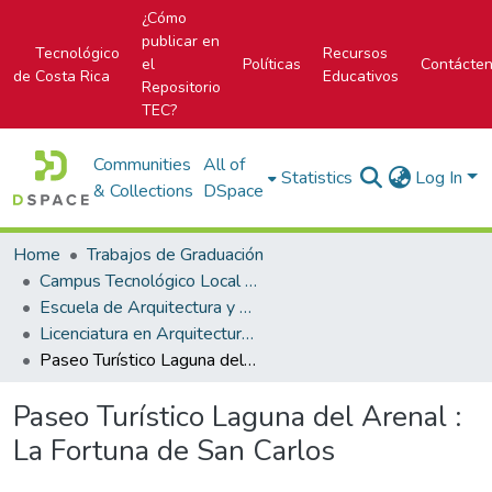
¿Cómo
publicar en
Tecnológico
Recursos
el
Políticas
Contácte
de Costa Rica
Educativos
Repositorio
TEC?
Communities
All of
Statistics
Log In
& Collections
DSpace
Home
Trabajos de Graduación
Campus Tecnológico Local San José
Escuela de Arquitectura y Urbanismo
Licenciatura en Arquitectura y Urbanismo
Paseo Turístico Laguna del Arenal : La Fortuna de San Carlos
Paseo Turístico Laguna del Arenal :
La Fortuna de San Carlos