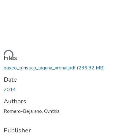
ding...
Files
paseo_turistico_laguna_arenal.pdf
(236.92 MB)
Date
2014
Authors
Romero-Bejarano, Cynthia
Publisher