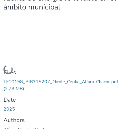
ámbito municipal
Loading...
Files
TF10198_BIB315207_Nicole_Cecilia_Alfaro-Chacon.pdf
(3.78 MB)
Date
2025
Authors