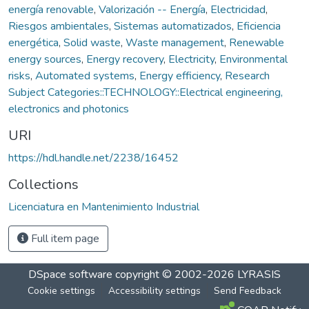
energía renovable
,
Valorización -- Energía
,
Electricidad
,
Riesgos ambientales
,
Sistemas automatizados
,
Eficiencia
energética
,
Solid waste
,
Waste management
,
Renewable
energy sources
,
Energy recovery
,
Electricity
,
Environmental
risks
,
Automated systems
,
Energy efficiency
,
Research
Subject Categories::TECHNOLOGY::Electrical engineering,
electronics and photonics
URI
https://hdl.handle.net/2238/16452
Collections
Licenciatura en Mantenimiento Industrial
Full item page
DSpace software
copyright © 2002-2026
LYRASIS
Cookie settings
Accessibility settings
Send Feedback