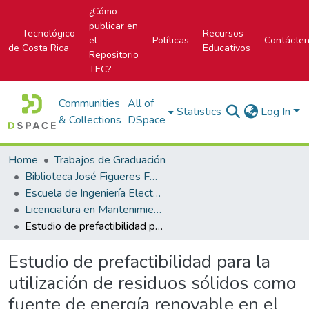
¿Cómo
publicar en
Tecnológico
Recursos
el
Políticas
Contácte
de Costa Rica
Educativos
Repositorio
TEC?
Communities
All of
Statistics
Log In
& Collections
DSpace
Home
Trabajos de Graduación
Biblioteca José Figueres Ferrer
Escuela de Ingeniería Electromecánica
Licenciatura en Mantenimiento Industrial
Estudio de prefactibilidad para la utilización de residuos sólidos como fuente de energía renovable en el ámbito municipal
Estudio de prefactibilidad para la
utilización de residuos sólidos como
fuente de energía renovable en el