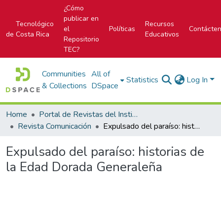
¿Cómo
publicar en
Tecnológico
Recursos
el
Políticas
Contácte
de Costa Rica
Educativos
Repositorio
TEC?
Communities
All of
Statistics
Log In
& Collections
DSpace
Home
Portal de Revistas del Instituto Tecnológico de Costa Rica
Revista Comunicación
Expulsado del paraíso: historias de la Edad Dorada Generaleña
Expulsado del paraíso: historias de
la Edad Dorada Generaleña