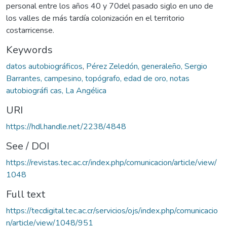
personal entre los años 40 y 70del pasado siglo en uno de
los valles de más tardía colonización en el territorio
costarricense.
Keywords
datos autobiográficos
,
Pérez Zeledón, generaleño, Sergio
Barrantes, campesino, topógrafo, edad de oro, notas
autobiográfi cas, La Angélica
URI
https://hdl.handle.net/2238/4848
See / DOI
https://revistas.tec.ac.cr/index.php/comunicacion/article/view/
1048
Full text
https://tecdigital.tec.ac.cr/servicios/ojs/index.php/comunicacio
n/article/view/1048/951