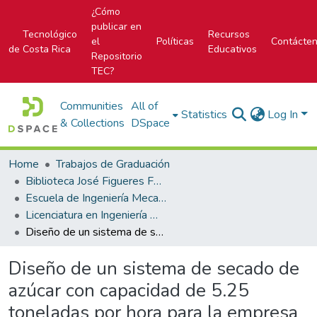
¿Cómo
publicar en
Tecnológico
Recursos
el
Políticas
Contácte
de Costa Rica
Educativos
Repositorio
TEC?
Communities
All of
Statistics
Log In
& Collections
DSpace
Home
Trabajos de Graduación
Biblioteca José Figueres Ferrer
Escuela de Ingeniería Mecatrónica (antes era Área Académica de Ingeniería Mecatrónica)
Licenciatura en Ingeniería Mecatrónica
Diseño de un sistema de secado de azúcar con capacidad de 5.25 toneladas por hora para la empresa Coopevictoria R.L
Diseño de un sistema de secado de
azúcar con capacidad de 5.25
toneladas por hora para la empresa