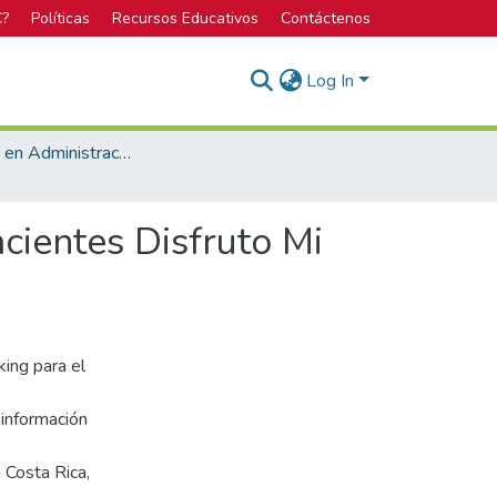
C?
Políticas
Recursos Educativos
Contáctenos
Log In
Bachillerato en Administración de Empresas
cientes Disfruto Mi
ing para el
 información
 Costa Rica,