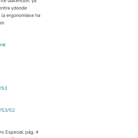
te laatención, ya
entra ydonde
, la ergonomíase ha
or.
ral
w/53
ew/53/52
o Especial; pág. 4