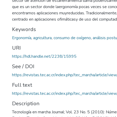
sector de atención de estaherramienta llama poderosamen
que es un sector donde laergonomía pocas veces se conc
encontramos aplicaciones muyreducidas. Tradicionalmente
centrado en aplicaciones ofimáticasy de uso del computad
Keywords
Ergonomía
,
agricultura
,
consumo de oxígeno
,
análisis postu
URI
https://hdl.handle.net/2238/15995
See / DOI
https://revistas.tec.ac.cr/index.php/tec_marcha/article/vie
Full text
https://revistas.tec.ac.cr/index.php/tec_marcha/article/vi
Description
Tecnología en marcha Journal; Vol. 23 No. 5 (2010): Númer