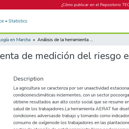
¿Cómo publicar en el Repositorio TE
ce
Statistics
logía en Marcha
Análisis de la herramienta de medición del riesgo ergonómico en agricultura (AERAT)
ienta de medición del riesgo
Description
La agricultura se caracteriza por ser unaactividad estaciona
condicionesclimáticas inclementes, con un sector pocoorgan
obtiene resultados aun alto costo social que se resume en
salud de los trabajadores.La herramienta AERAT fue dis
condiciones adversasde trabajo y tomando como indicadorpr
consumo de oxígenode los trabajadores en las plantacion