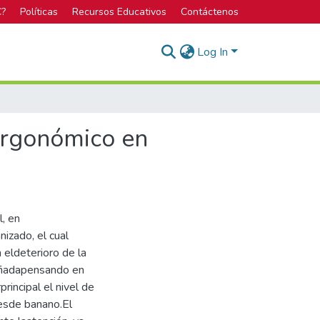
C?
Políticas
Recursos Educativos
Contáctenos
Log In
 ergonómico en
l, en
izado, el cual
 eldeterioro de la
eñadapensando en
incipal el nivel de
esde banano.El