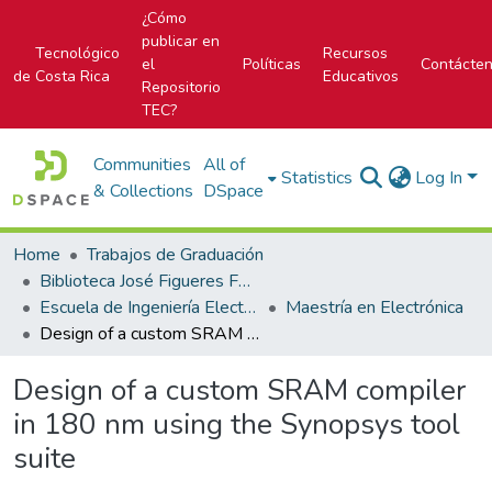
¿Cómo
publicar en
Tecnológico
Recursos
el
Políticas
Contácte
de Costa Rica
Educativos
Repositorio
TEC?
Communities
All of
Statistics
Log In
& Collections
DSpace
Home
Trabajos de Graduación
Biblioteca José Figueres Ferrer
Escuela de Ingeniería Electrónica
Maestría en Electrónica
Design of a custom SRAM compiler in 180 nm using the Synopsys tool suite
Design of a custom SRAM compiler
in 180 nm using the Synopsys tool
suite