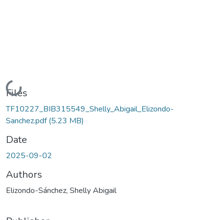
Loading...
Files
TF10227_BIB315549_Shelly_Abigail_Elizondo-
Sanchez.pdf
(5.23 MB)
Date
2025-09-02
Authors
Elizondo-Sánchez, Shelly Abigail