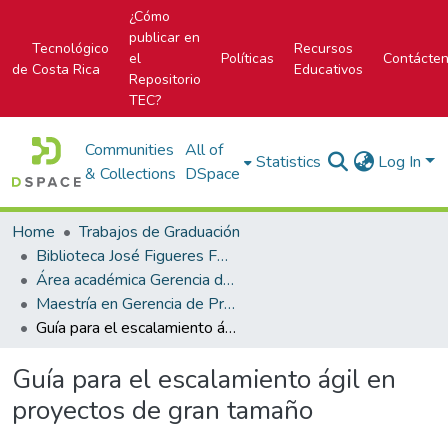
¿Cómo
publicar en
Tecnológico
Recursos
el
Políticas
Contácte
de Costa Rica
Educativos
Repositorio
TEC?
Communities
All of
Statistics
Log In
& Collections
DSpace
Home
Trabajos de Graduación
Biblioteca José Figueres Ferrer
Área académica Gerencia de Proyectos
Maestría en Gerencia de Proyectos
Guía para el escalamiento ágil en proyectos de gran tamaño
Guía para el escalamiento ágil en
proyectos de gran tamaño