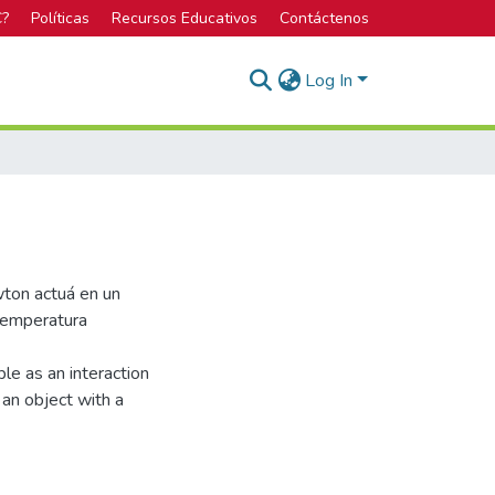
C?
Políticas
Recursos Educativos
Contáctenos
Log In
wton actuá en un
temperatura
le as an interaction
an object with a