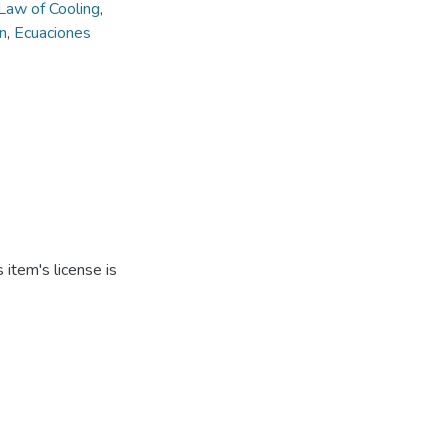
Law of Cooling
,
n
,
Ecuaciones
item's license is