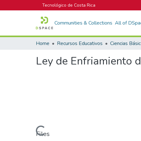
Tecnológico de Costa Rica
Communities & Collections
All of DSpa
Home
Recursos Educativos
Ciencias Bási
Ley de Enfriamiento 
Loading...
Files