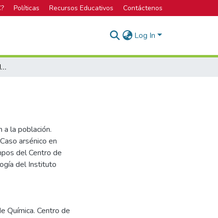
C?
Políticas
Recursos Educativos
Contáctenos
Log In
Microbiología del aire: fundamentos
 a la población.
 Caso arsénico en
mpos del Centro de
ogía del Instituto
de Química. Centro de