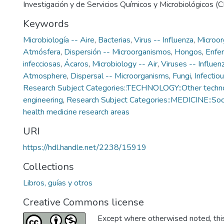
Investigación y de Servicios Químicos y Microbiológicos
Keywords
Microbiología -- Aire
,
Bacterias
,
Virus -- Influenza
,
Microor
Atmósfera
,
Dispersión -- Microorganismos
,
Hongos
,
Enfe
infecciosas
,
Ácaros
,
Microbiology -- Air
,
Viruses -- Influen
Atmosphere
,
Dispersal -- Microorganisms
,
Fungi
,
Infectio
Research Subject Categories::TECHNOLOGY::Other techno
engineering
,
Research Subject Categories::MEDICINE::Soci
health medicine research areas
URI
https://hdl.handle.net/2238/15919
Collections
Libros, guías y otros
Creative Commons license
Except where otherwised noted, this 