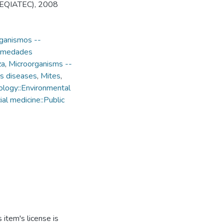
 (CEQIATEC), 2008
ganismos --
rmedades
za
,
Microorganisms --
us diseases
,
Mites
,
logy::Environmental
al medicine::Public
item's license is