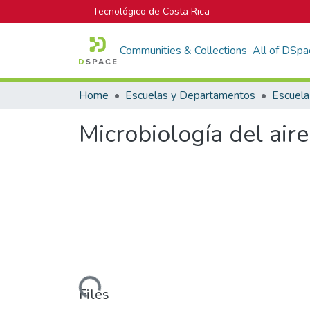
Tecnológico de Costa Rica
Communities & Collections
All of DSpa
Home
Escuelas y Departamentos
Escuela
Microbiología del air
Loading...
Files