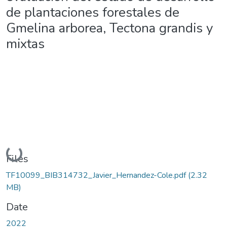
de plantaciones forestales de
Gmelina arborea, Tectona grandis y
mixtas
Loading...
Files
TF10099_BIB314732_Javier_Hernandez-Cole.pdf
(2.32
MB)
Date
2022