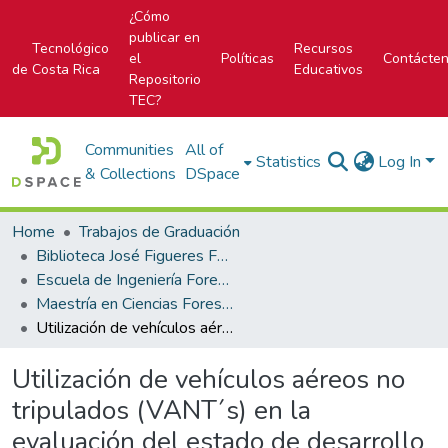
¿Cómo
publicar en
Tecnológico
Recursos
el
Políticas
Contácte
de Costa Rica
Educativos
Repositorio
TEC?
Communities
All of
Statistics
Log In
& Collections
DSpace
Home
Trabajos de Graduación
Biblioteca José Figueres Ferrer
Escuela de Ingeniería Forestal
Maestría en Ciencias Forestales
Utilización de vehículos aéreos no tripulados (VANT´s) en la evaluación del estado de desarrollo de plantaciones forestales de Gmelina arborea, Tectona grandis y mixtas
Utilización de vehículos aéreos no
tripulados (VANT´s) en la
evaluación del estado de desarrollo