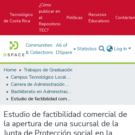
¿Cómo
publicar en
Tecnológico
Recursos
el
Políticas
Contácte
de Costa Rica
Educativos
Repositorio
TEC?
Communities
All of
Statistics
Log In
& Collections
DSpace
Home
Trabajos de Graduación
Campus Tecnológico Local San José
Carrera de Administración de Empresa
Bachillerato en Administración de Empresas
Estudio de factibilidad comercial de la apertura de una sucursal de la Junta de Protección social en la provincia de Limón para el servicio de los vendedores
Estudio de factibilidad comercial de
la apertura de una sucursal de la
Junta de Protección social en la