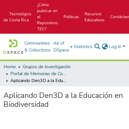
¿Cómo
publicar en
Tecnológico
Recursos
el
Políticas
Contácte
de Costa Rica
Educativos
Repositorio
TEC?
Communities
All of
Statistics
Log In
& Collections
DSpace
Home
Grupos de Investigación
Portal de Memorias de Congresos
Aplicando Den3D a la Educación en Biodiversidad
Aplicando Den3D a la Educación en
Biodiversidad