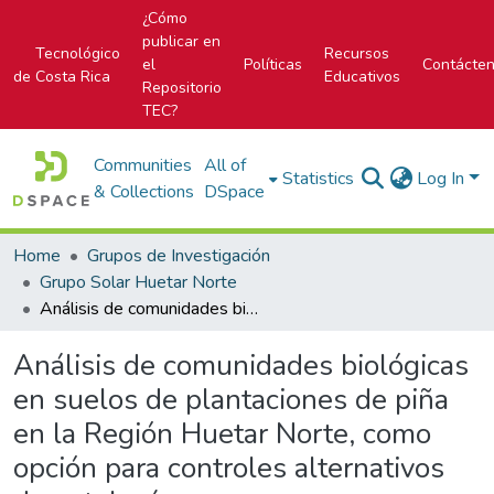
¿Cómo
publicar en
Tecnológico
Recursos
el
Políticas
Contácte
de Costa Rica
Educativos
Repositorio
TEC?
Communities
All of
Statistics
Log In
& Collections
DSpace
Home
Grupos de Investigación
Grupo Solar Huetar Norte
Análisis de comunidades biológicas en suelos de plantaciones de piña en la Región Huetar Norte, como opción para controles alternativos de patologías
Análisis de comunidades biológicas
en suelos de plantaciones de piña
en la Región Huetar Norte, como
opción para controles alternativos