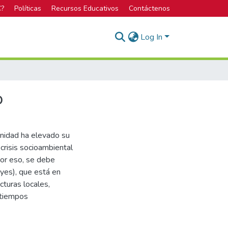
C?
Políticas
Recursos Educativos
Contáctenos
Log In
o
anidad ha elevado su
crisis socioambiental
Por eso, se debe
eyes), que está en
cturas locales,
s tiempos