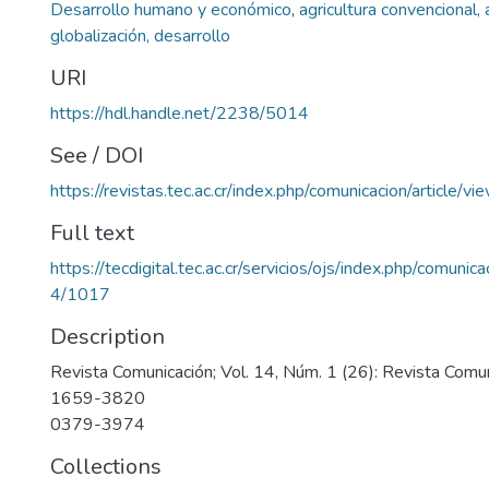
Desarrollo humano y económico
,
agricultura convencional,
globalización, desarrollo
URI
https://hdl.handle.net/2238/5014
See / DOI
https://revistas.tec.ac.cr/index.php/comunicacion/article/v
Full text
https://tecdigital.tec.ac.cr/servicios/ojs/index.php/comunic
4/1017
Description
Revista Comunicación; Vol. 14, Núm. 1 (26): Revista Comu
1659-3820
0379-3974
Collections