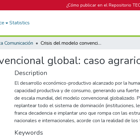
¿Cómo publicar en el Repositorio TE
ce
Statistics
ta Comunicación
Crisis del modelo convencional global: caso agrario
vencional global: caso agrari
Description
El desarrollo económico-productivo alcanzado por la hum
capacidad productiva y de consumo, generando una fuerte 
de escala mundial, del modelo convencional globalizado. 
replantear todo el sistema de dominación (instituciones, l
franca decadencia e implantar uno que rompa con las estru
nacionales e internacionales, acorde con la realidad de lo
Keywords