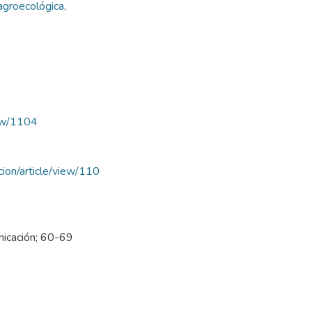
 agroecológica,
iew/1104
acion/article/view/110
nicación; 60-69