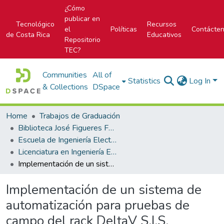
¿Cómo
publicar en
Tecnológico
Recursos
el
Políticas
Contácte
de Costa Rica
Educativos
Repositorio
TEC?
Communities
All of
Statistics
Log In
& Collections
DSpace
Home
Trabajos de Graduación
Biblioteca José Figueres Ferrer
Escuela de Ingeniería Electrónica
Licenciatura en Ingeniería Electrónica
Implementación de un sistema de automatización para pruebas de campo del rack DeltaV S.I.S.
Implementación de un sistema de
automatización para pruebas de
campo del rack DeltaV S.I.S.