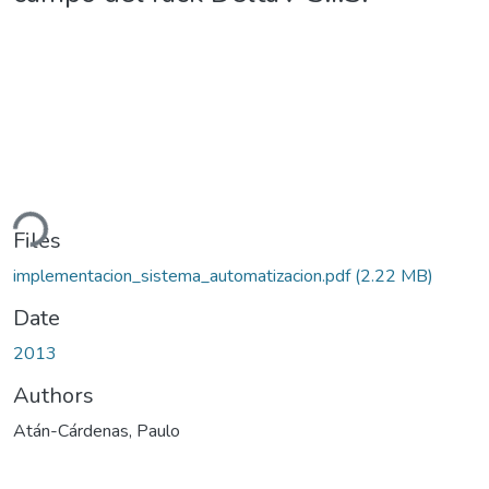
ding...
Files
implementacion_sistema_automatizacion.pdf
(2.22 MB)
Date
2013
Authors
Atán-Cárdenas, Paulo