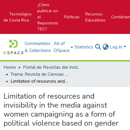
¿Cómo
publicar en
Tecnológico
Recursos
el
Políticas
Contácte
de Costa Rica
Educativos
Repositorio
TEC?
Communities
All of
Statistics
Log In
& Collections
DSpace
Home
Portal de Revistas del Instituto Tecnológico de Costa Rica
Trama. Revista de Ciencias Sociales y Humanidades
Limitation of resources and invisibility in the media against women campaigning as a form of political violence based on gender
Limitation of resources and
invisibility in the media against
women campaigning as a form of
political violence based on gender