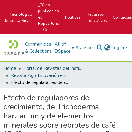
¿Cómo
publicar en
Tecnológico
Recursos
el
Políticas
Contácte
de Costa Rica
Educativos
Repositorio
TEC?
Communities
All of
Statistics
Log In
& Collections
DSpace
Home
Portal de Revistas del Instituto Tecnológico de Costa Rica
Revista AgroInnovación en el trópico húmedo
Efecto de reguladores de crecimiento, de Trichoderma harzianum y de elementos minerales sobre rebrotes de café (Coffea arabica L.) en Acosta, San José, Costa Rica
Efecto de reguladores de
crecimiento, de Trichoderma
harzianum y de elementos
minerales sobre rebrotes de café