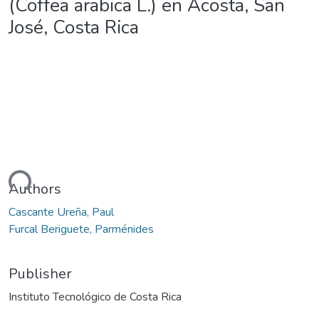
(Coffea arabica L.) en Acosta, San
José, Costa Rica
ding...
Authors
Cascante Ureña, Paul
Furcal Beriguete, Parménides
Publisher
Instituto Tecnológico de Costa Rica