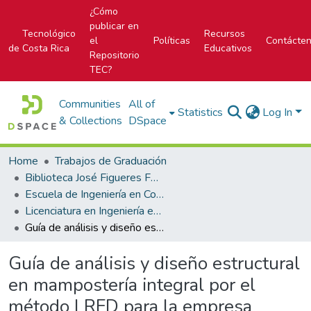
¿Cómo
publicar en
Tecnológico
Recursos
el
Políticas
Contácte
de Costa Rica
Educativos
Repositorio
TEC?
Communities
All of
Statistics
Log In
& Collections
DSpace
Home
Trabajos de Graduación
Biblioteca José Figueres Ferrer
Escuela de Ingeniería en Construcción
Licenciatura en Ingeniería en Construcción
Guía de análisis y diseño estructural en mampostería integral por el método LRFD para la empresa Baico
Guía de análisis y diseño estructural
en mampostería integral por el
método LRFD para la empresa