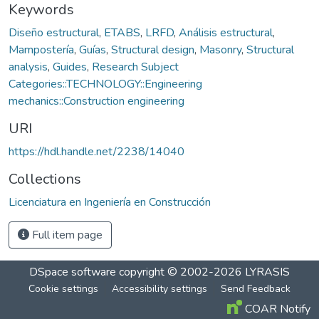
Keywords
Diseño estructural
,
ETABS
,
LRFD
,
Análisis estructural
,
Mampostería
,
Guías
,
Structural design
,
Masonry
,
Structural
analysis
,
Guides
,
Research Subject
Categories::TECHNOLOGY::Engineering
mechanics::Construction engineering
URI
https://hdl.handle.net/2238/14040
Collections
Licenciatura en Ingeniería en Construcción
Full item page
DSpace software
copyright © 2002-2026
LYRASIS
Cookie settings
Accessibility settings
Send Feedback
COAR Notify