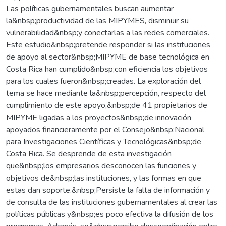
Las políticas gubernamentales buscan aumentar
la&nbsp;productividad de las MIPYMES, disminuir su
vulnerabilidad&nbsp;y conectarlas a las redes comerciales.
Este estudio&nbsp;pretende responder si las instituciones
de apoyo al sector&nbsp;MIPYME de base tecnológica en
Costa Rica han cumplido&nbsp;con eficiencia los objetivos
para los cuales fueron&nbsp;creadas. La exploración del
tema se hace mediante la&nbsp;percepción, respecto del
cumplimiento de este apoyo,&nbsp;de 41 propietarios de
MIPYME ligadas a los proyectos&nbsp;de innovación
apoyados financieramente por el Consejo&nbsp;Nacional
para Investigaciones Científicas y Tecnológicas&nbsp;de
Costa Rica. Se desprende de esta investigación
que&nbsp;los empresarios desconocen las funciones y
objetivos de&nbsp;las instituciones, y las formas en que
estas dan soporte.&nbsp;Persiste la falta de información y
de consulta de las instituciones gubernamentales al crear las
políticas públicas y&nbsp;es poco efectiva la difusión de los