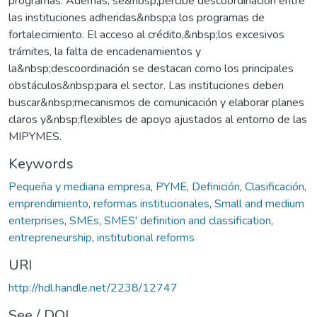
programas. Además, se&nbsp;percibe descoordinación entre
las instituciones adheridas&nbsp;a los programas de
fortalecimiento. El acceso al crédito,&nbsp;los excesivos
trámites, la falta de encadenamientos y
la&nbsp;descoordinación se destacan como los principales
obstáculos&nbsp;para el sector. Las instituciones deben
buscar&nbsp;mecanismos de comunicación y elaborar planes
claros y&nbsp;flexibles de apoyo ajustados al entorno de las
MIPYMES.
Keywords
Pequeña y mediana empresa
,
PYME
,
Definición
,
Clasificación
,
emprendimiento
,
reformas institucionales
,
Small and medium
enterprises
,
SMEs
,
SMES' definition and classification
,
entrepreneurship
,
institutional reforms
URI
http://hdl.handle.net/2238/12747
See / DOI