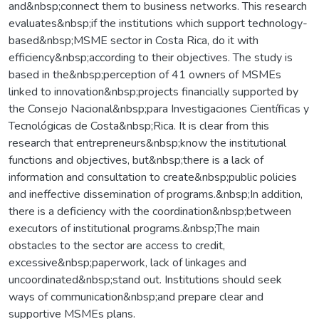
and&nbsp;connect them to business networks. This research
evaluates&nbsp;if the institutions which support technology-
based&nbsp;MSME sector in Costa Rica, do it with
efficiency&nbsp;according to their objectives. The study is
based in the&nbsp;perception of 41 owners of MSMEs
linked to innovation&nbsp;projects financially supported by
the Consejo Nacional&nbsp;para Investigaciones Científicas y
Tecnológicas de Costa&nbsp;Rica. It is clear from this
research that entrepreneurs&nbsp;know the institutional
functions and objectives, but&nbsp;there is a lack of
information and consultation to create&nbsp;public policies
and ineffective dissemination of programs.&nbsp;In addition,
there is a deficiency with the coordination&nbsp;between
executors of institutional programs.&nbsp;The main
obstacles to the sector are access to credit,
excessive&nbsp;paperwork, lack of linkages and
uncoordinated&nbsp;stand out. Institutions should seek
ways of communication&nbsp;and prepare clear and
supportive MSMEs plans.