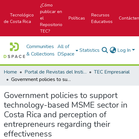
¿Cómo
publicar en
Tecnológico
Recursos
el
Políticas
Contácte
de Costa Rica
Educativos
Repositorio
TEC?
Communities
All of
Statistics
Log In
& Collections
DSpace
Home
Portal de Revistas del Instituto Tecnológico de Costa Rica
TEC Empresarial
Government policies to support technology-based MSME sector in Costa Rica and perception of entrepreneurs regarding their effectiveness
Government policies to support
technology-based MSME sector in
Costa Rica and perception of
entrepreneurs regarding their
effectiveness